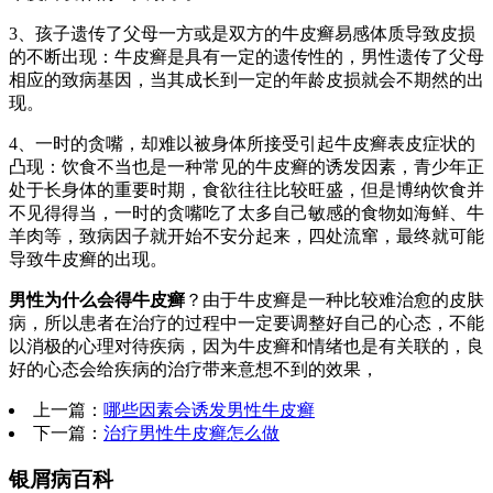
3、孩子遗传了父母一方或是双方的牛皮癣易感体质导致皮损
的不断出现：牛皮癣是具有一定的遗传性的，男性遗传了父母
相应的致病基因，当其成长到一定的年龄皮损就会不期然的出
现。
4、一时的贪嘴，却难以被身体所接受引起牛皮癣表皮症状的
凸现：饮食不当也是一种常见的牛皮癣的诱发因素，青少年正
处于长身体的重要时期，食欲往往比较旺盛，但是博纳饮食并
不见得得当，一时的贪嘴吃了太多自己敏感的食物如海鲜、牛
羊肉等，致病因子就开始不安分起来，四处流窜，最终就可能
导致牛皮癣的出现。
男性为什么会得牛皮癣
？由于牛皮癣是一种比较难治愈的皮肤
病，所以患者在治疗的过程中一定要调整好自己的心态，不能
以消极的心理对待疾病，因为牛皮癣和情绪也是有关联的，良
好的心态会给疾病的治疗带来意想不到的效果，
上一篇：
哪些因素会诱发男性牛皮癣
下一篇：
治疗男性牛皮癣怎么做
银屑病百科