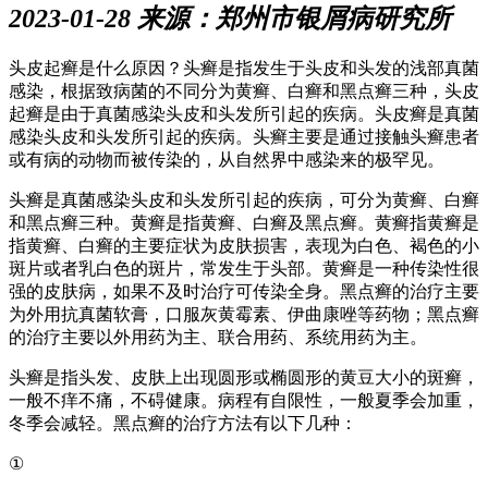
2023-01-28 来源：郑州市银屑病研究所
头皮起癣是什么原因？头癣是指发生于头皮和头发的浅部真菌
感染，根据致病菌的不同分为黄癣、白癣和黑点癣三种，头皮
起癣是由于真菌感染头皮和头发所引起的疾病。头皮癣是真菌
感染头皮和头发所引起的疾病。头癣主要是通过接触头癣患者
或有病的动物而被传染的，从自然界中感染来的极罕见。
头癣是真菌感染头皮和头发所引起的疾病，可分为黄癣、白癣
和黑点癣三种。黄癣是指黄癣、白癣及黑点癣。黄癣指黄癣是
指黄癣、白癣的主要症状为皮肤损害，表现为白色、褐色的小
斑片或者乳白色的斑片，常发生于头部。黄癣是一种传染性很
强的皮肤病，如果不及时治疗可传染全身。黑点癣的治疗主要
为外用抗真菌软膏，口服灰黄霉素、伊曲康唑等药物；黑点癣
的治疗主要以外用药为主、联合用药、系统用药为主。
头癣是指头发、皮肤上出现圆形或椭圆形的黄豆大小的斑癣，
一般不痒不痛，不碍健康。病程有自限性，一般夏季会加重，
冬季会减轻。黑点癣的治疗方法有以下几种：
①